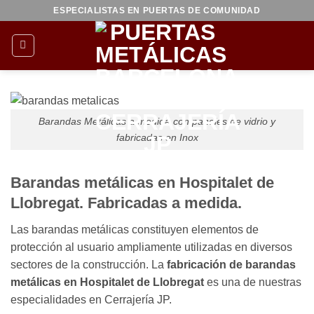
Saltar
ESPECIALISTAS EN PUERTAS DE COMUNIDAD
al
contenido
Barandas Metálicas a medida con paneles de vidrio y
fabricadas en Inox
Barandas metálicas en Hospitalet de
Llobregat. Fabricadas a medida.
Las barandas metálicas constituyen elementos de
protección al usuario ampliamente utilizadas en diversos
sectores de la construcción. La
fabricación de barandas
metálicas en Hospitalet de Llobregat
es una de nuestras
especialidades en Cerrajería JP.