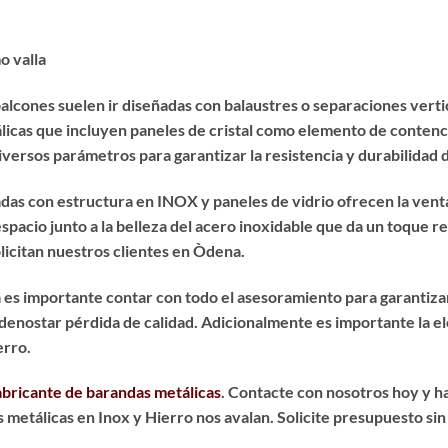
o valla
alcones suelen ir diseñadas con balaustres o separaciones vertic
tálicas que incluyen paneles de cristal como elemento de conte
diversos parámetros para garantizar la resistencia y durabilidad 
as con estructura en INOX y paneles de vidrio ofrecen la ventaja 
pacio junto a la belleza del acero inoxidable que da un toque re
licitan nuestros clientes en Òdena.
a
es importante contar con todo el asesoramiento para garantiza
in denostar pérdida de calidad. Adicionalmente es importante la 
erro.
abricante de barandas metálicas
. Contacte con nosotros hoy y h
as metálicas en Inox y Hierro nos avalan. Solicite presupuesto s