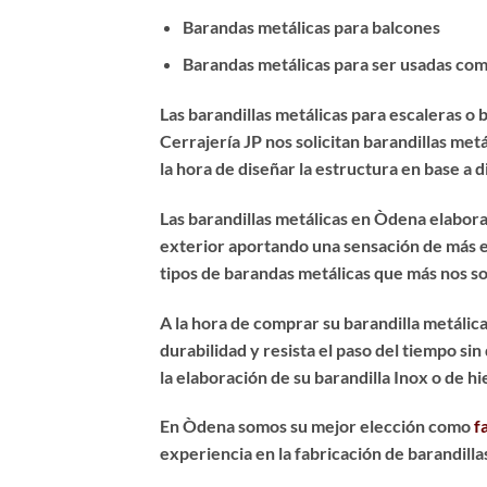
Barandas metálicas para balcones
Barandas metálicas para ser usadas com
Las
barandillas metálicas para escaleras
o b
Cerrajería JP nos solicitan barandillas me
la hora de diseñar la estructura en base a 
Las barandillas metálicas en Òdena elaborad
exterior aportando una sensación de más es
tipos de barandas metálicas que más nos so
A la hora de
comprar su barandilla metálic
durabilidad y resista el paso del tiempo s
la elaboración de su barandilla Inox o de hi
En Òdena somos su mejor elección como
f
experiencia en la fabricación de barandill