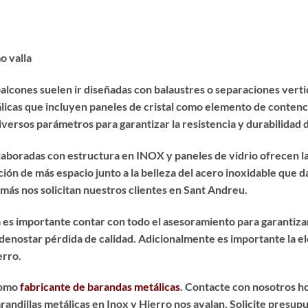
o valla
alcones suelen ir diseñadas con balaustres o separaciones vertic
tálicas que incluyen paneles de cristal como elemento de conte
diversos parámetros para garantizar la resistencia y durabilidad 
aboradas con estructura en INOX y paneles de vidrio ofrecen la v
ción de más espacio junto a la belleza del acero inoxidable que 
 más nos solicitan nuestros clientes en Sant Andreu.
a
es importante contar con todo el asesoramiento para garantiza
in denostar pérdida de calidad. Adicionalmente es importante la 
erro.
como
fabricante de barandas metálicas
. Contacte con nosotros h
arandillas metálicas en Inox y Hierro nos avalan. Solicite presu