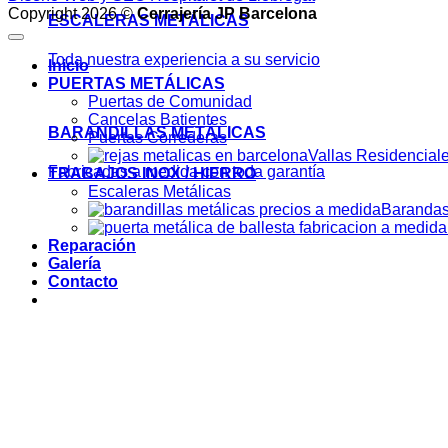
Copyright 2026 ©
Cerrajería JP Barcelona
ESCALERAS METÁLICAS
Toda nuestra experiencia a su servicio
Inicio
PUERTAS METÁLICAS
Puertas de Comunidad
Cancelas Batientes
BARANDILLAS METÁLICAS
Puertas Correderas
Vallas Residencial
Fabricadas a medida con toda garantía
TRABAJOS INOX / HIERRO
Escaleras Metálicas
Barandas
Reparación
Galería
Contacto