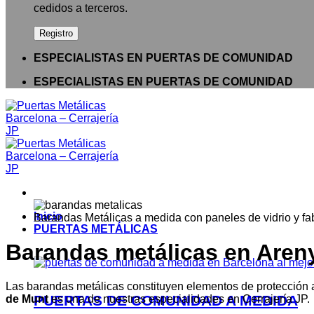
cedidos a terceros.
ESPECIALISTAS EN PUERTAS DE COMUNIDAD
ESPECIALISTAS EN PUERTAS DE COMUNIDAD
Inicio
Barandas Metálicas a medida con paneles de vidrio y fa
PUERTAS METÁLICAS
Barandas metálicas en Aren
Las barandas metálicas constituyen elementos de protección a
PUERTAS DE COMUNIDAD A MEDIDA
de Munt
es una de nuestras especialidades en Cerrajería JP.