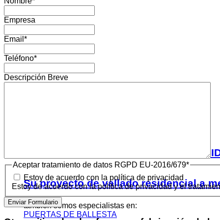
Nombre
*
Empresa
Email
*
Teléfono
*
Descripción Breve
PUERTAS METALICAS Y VALLAS RESI
Aceptar tratamiento de datos RGPD EU-2016/679
*
Estoy de acuerdo con la política de privacidad
Su proyecto de vallado residencial a m
Estoy de acuerdo con la política de privacidad y el tratamien
también somos especialistas en:
PUERTAS DE BALLESTA