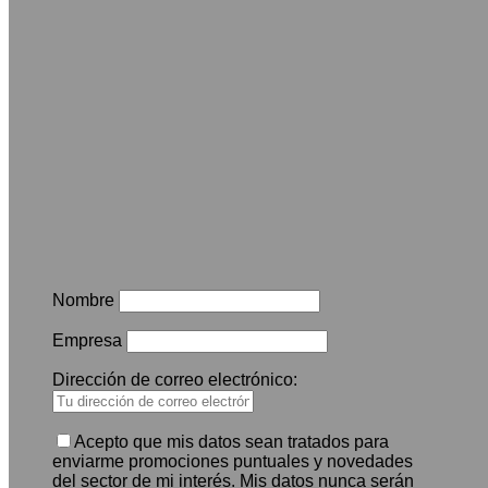
Nombre
Empresa
Dirección de correo electrónico:
Acepto que mis datos sean tratados para
enviarme promociones puntuales y novedades
del sector de mi interés. Mis datos nunca serán