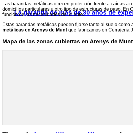
Las barandas metálicas ofrecen protección frente a caídas a
domicilios particulares u otro tipo de estructuras de paso. En
La garantía de más de 30 años de expe
función de las necesidades del cliente.
Estas barandas metálicas pueden fijarse tanto al suelo como a
metálicas en Arenys de Munt
que fabricamos en Cerrajeria J
Mapa de las zonas cubiertas en Arenys de Munt