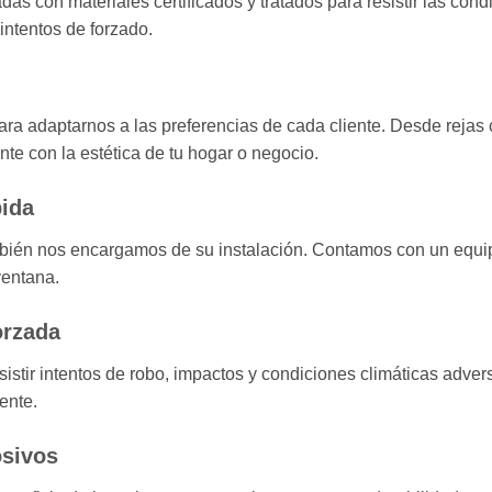
das con materiales certificados y tratados para resistir las con
intentos de forzado.
a adaptarnos a las preferencias de cada cliente. Desde rejas 
te con la estética de tu hogar o negocio.
pida
ambién nos encargamos de su instalación. Contamos con un equi
ventana.
orzada
sistir intentos de robo, impactos y condiciones climáticas adve
ente.
osivos