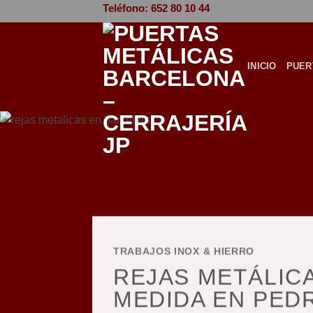
Saltar
Teléfono: 652 80 10 44
al
contenido
INICIO
PUER
TRABAJOS INOX & HIERRO
REJAS METÁLICA
MEDIDA EN PED