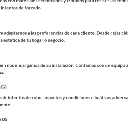
as con materiales certificados y tratados para resistir las cond
 intentos de forzado.
 adaptarnos a las preferencias de cada cliente. Desde rejas cl
 estética de tu hogar o negocio.
mbién nos encargamos de su instalación. Contamos con un equipo 
na.
ada
istir intentos de robo, impactos y condiciones climáticas advers
mente.
vos