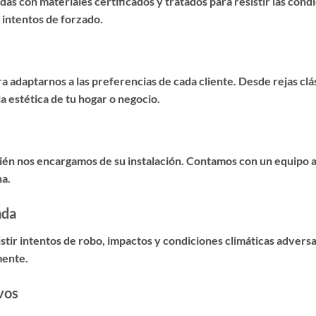
as con materiales certificados y tratados para resistir las cond
 intentos de forzado.
 adaptarnos a las preferencias de cada cliente. Desde rejas cl
 estética de tu hogar o negocio.
mbién nos encargamos de su instalación. Contamos con un equipo 
na.
ada
istir intentos de robo, impactos y condiciones climáticas advers
mente.
vos