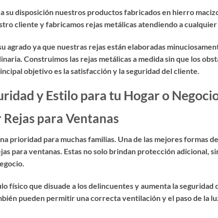
 a su disposición nuestros productos fabricados en hierro maciz
o cliente y fabricamos rejas metálicas atendiendo a cualquier
 su agrado ya que nuestras rejas están elaboradas minuciosament
inaria. Construimos las rejas metálicas a medida sin que los obs
ipal objetivo es la satisfacción y la seguridad del cliente.
ridad y Estilo para tu Hogar o Negoci
r Rejas para Ventanas
 una prioridad para muchas familias. Una de las mejores formas d
ejas para ventanas
. Estas no solo brindan protección adicional,
negocio.
o físico que disuade a los delincuentes y aumenta la seguridad d
ién pueden permitir una correcta ventilación y el paso de la luz,