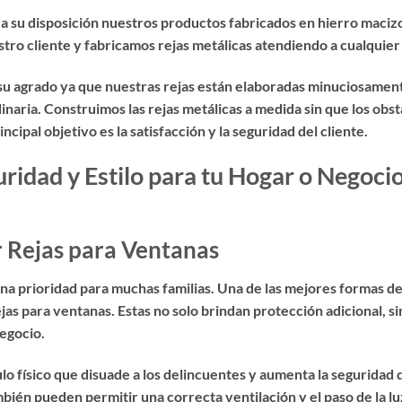
 a su disposición nuestros productos fabricados en hierro maciz
o cliente y fabricamos rejas metálicas atendiendo a cualquier
 su agrado ya que nuestras rejas están elaboradas minuciosament
inaria. Construimos las rejas metálicas a medida sin que los obs
ipal objetivo es la satisfacción y la seguridad del cliente.
ridad y Estilo para tu Hogar o Negoci
r Rejas para Ventanas
 una prioridad para muchas familias. Una de las mejores formas d
ejas para ventanas
. Estas no solo brindan protección adicional,
negocio.
o físico que disuade a los delincuentes y aumenta la seguridad d
ién pueden permitir una correcta ventilación y el paso de la luz,