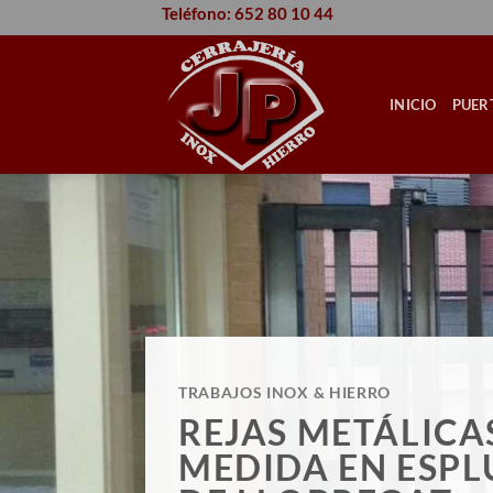
Saltar
Teléfono: 652 80 10 44
al
contenido
INICIO
PUER
TRABAJOS INOX & HIERRO
REJAS METÁLICA
MEDIDA EN ESP