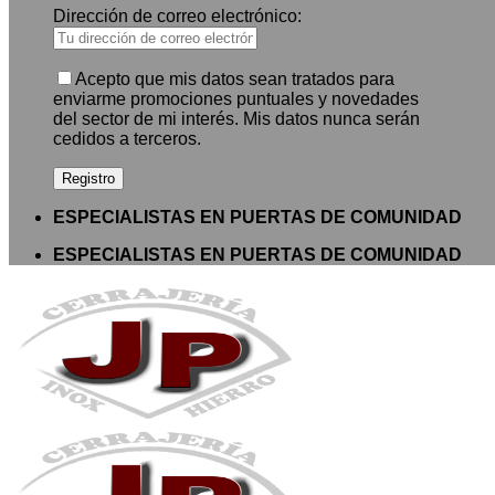
Dirección de correo electrónico:
Acepto que mis datos sean tratados para
enviarme promociones puntuales y novedades
del sector de mi interés. Mis datos nunca serán
cedidos a terceros.
ESPECIALISTAS EN PUERTAS DE COMUNIDAD
ESPECIALISTAS EN PUERTAS DE COMUNIDAD