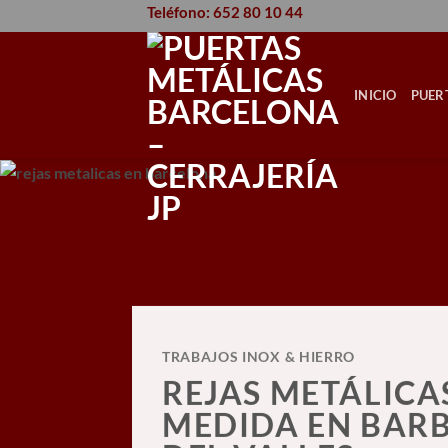
Saltar
Teléfono: 652 80 10 44
al
contenido
INICIO
PUER
TRABAJOS INOX & HIERRO
REJAS METÁLICA
MEDIDA EN BAR