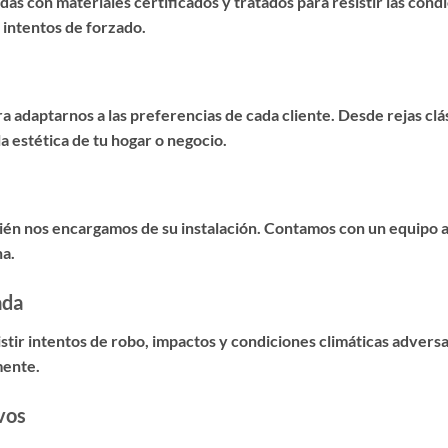
as con materiales certificados y tratados para resistir las cond
 intentos de forzado.
 adaptarnos a las preferencias de cada cliente. Desde rejas cl
 estética de tu hogar o negocio.
mbién nos encargamos de su instalación. Contamos con un equipo 
na.
ada
istir intentos de robo, impactos y condiciones climáticas advers
mente.
vos