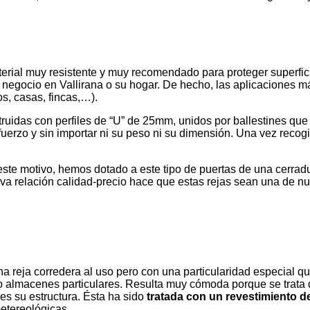
erial muy resistente y muy recomendado para proteger superfici
u negocio en Vallirana o su hogar. De hecho, las aplicaciones 
os, casas, fincas,…).
ruidas con perfiles de “U” de 25mm, unidos por ballestines que
fuerzo y sin importar ni su peso ni su dimensión. Una vez recogid
 este motivo, hemos dotado a este tipo de puertas de una cerrad
a relación calidad-precio hace que estas rejas sean una de nues
a reja corredera al uso pero con una particularidad especial qu
 almacenes particulares. Resulta muy cómoda porque se trata de 
 es su estructura. Ésta ha sido
tratada con un revestimiento d
metereológicas.