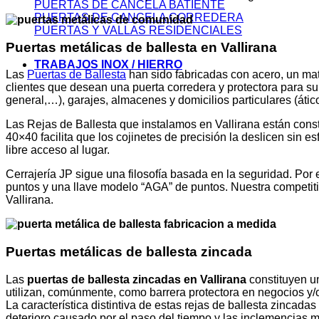
PUERTAS DE CANCELA BATIENTE
PUERTAS DE CANCELA CORREDERA
PUERTAS Y VALLAS RESIDENCIALES
Puertas metálicas de ballesta en Vallirana
TRABAJOS INOX / HIERRO
Las
Puertas de Ballesta
han sido fabricadas con acero, un mat
clientes que desean una puerta corredera y protectora para s
general,…), garajes, almacenes y domicilios particulares (átic
Las Rejas de Ballesta que instalamos en Vallirana están const
40×40 facilita que los cojinetes de precisión la deslicen sin es
libre acceso al lugar.
Cerrajería JP sigue una filosofía basada en la seguridad. Por
puntos y una llave modelo “AGA” de puntos. Nuestra competitiv
Vallirana.
Puertas metálicas de ballesta zincada
Las
puertas de ballesta zincadas en Vallirana
constituyen un
utilizan, comúnmente, como barrera protectora en negocios y/o
La característica distintiva de estas rejas de ballesta zincadas
deterioro causado por el paso del tiempo y las inclemencias 