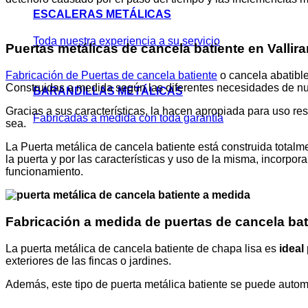
ESCALERAS METÁLICAS
Toda nuestra experiencia a su servicio
Puertas metálicas de cancela batiente en Vallir
Fabricación de Puertas de cancela batiente
o cancela abatible
Construidas a medida según las diferentes necesidades de nue
BARANDILLAS METÁLICAS
Gracias a sus características, la hacen apropiada para uso re
Fabricadas a medida con toda garantía
sea.
La Puerta metálica de cancela batiente está construida totalm
la puerta y por las características y uso de la misma, incorp
funcionamiento.
Fabricación a medida de puertas de cancela bati
La puerta metálica de cancela batiente de chapa lisa es
ideal
exteriores de las fincas o jardines.
Además, este tipo de puerta metálica batiente se puede autom