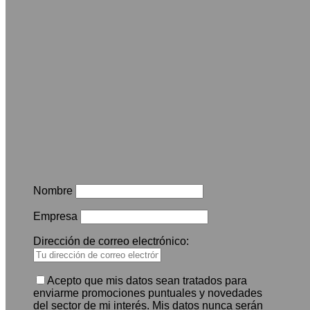
Nombre
Empresa
Dirección de correo electrónico:
Acepto que mis datos sean tratados para
enviarme promociones puntuales y novedades
del sector de mi interés. Mis datos nunca serán