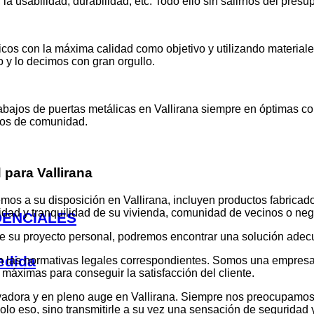
, la usabilidad, durabilidad, etc. Todo ello sin salirnos del pre
álicos con la máxima calidad como objetivo y utilizando materi
 y lo decimos con gran orgullo.
rabajos de puertas metálicas en Vallirana siempre en óptimas 
tos de comunidad.
para Vallirana
os a su disposición en Vallirana, incluyen productos fabricad
idad y tranquilidad de su vivienda, comunidad de vecinos o neg
DENCIALES
s de su proyecto personal, podremos encontrar una solución ade
edida
 las normativas legales correspondientes. Somos una empresa 
n máximas para conseguir la satisfacción del cliente.
vadora y en pleno auge en Vallirana. Siempre nos preocupamos
olo eso, sino transmitirle a su vez una sensación de seguridad