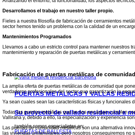
Analizando el entorno, la funcionalidad, los aspectos técnicos
Desarrollamos el trabajo en nuestro taller propio.
Fieles a nuestra filosofía de fabricación de cerramientos met
sector hemos tenido un problema con la calidad de un encargo
Mantenimientos Programados
Llevamos a cabo un estricto control para mantener nuestros t
mantenimiento y reparación de puertas metálicas y cerramien
Fabricación de puertas metálicas de comunidad 
La amplia oferta de puertas metálicas de comunidad que ponem
verdaderos profesionales del sector que garantizarán la segur
PUERTAS METALICAS Y VALLAS RESI
Ya sean cuales sean las características físicas y funcionale
Su proyecto de vallado residencial a m
Todas las puertas metálicas que se nos encargan cumplen con
Vallirana y, debido a ello, la especialización y experiencia so
también somos especialistas en:
Las puertas de comunidad metálicas son una alternativa inno
PUERTAS DE BALLESTA
las viviendas unifamiliares, pero nosotros conseguiremos no s