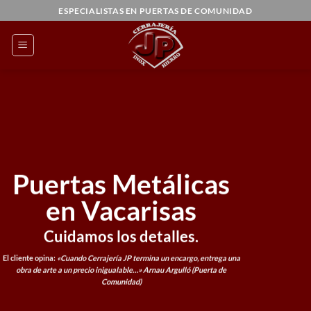
Saltar
ESPECIALISTAS EN PUERTAS DE COMUNIDAD
al
contenido
Puertas Metálicas
en Vacarisas
Cuidamos los detalles.
El cliente opina:
«Cuando Cerrajería JP termina un encargo, entrega una
obra de arte a un precio inigualable…»
Arnau Argulló (Puerta de
Comunidad)