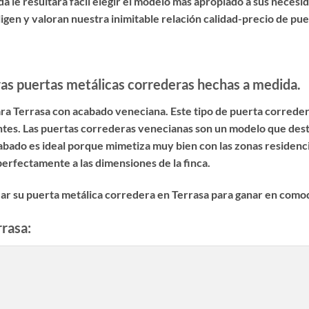
 le resultará fácil elegir el modelo más apropiado a sus necesid
igen y valoran nuestra inimitable relación calidad-precio de pu
as puertas metálicas correderas hechas a medida.
ra Terrasa con acabado veneciana. Este tipo de puerta correde
ntes. Las puertas correderas venecianas son un modelo que dest
cabado es ideal porque mimetiza muy bien con las zonas residenc
 perfectamente a las dimensiones de la finca.
zar su puerta metálica corredera en Terrasa para ganar en como
rrasa: