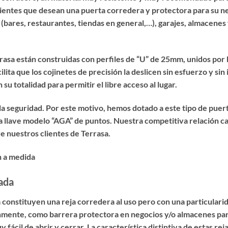
lientes que desean una puerta corredera y protectora para su ne
ares, restaurantes, tiendas en general,…), garajes, almacenes y 
rrasa están construidas con perfiles de “U” de 25mm, unidos por 
lita que los cojinetes de precisión la deslicen sin esfuerzo y sin
 su totalidad para permitir el libre acceso al lugar.
 la seguridad. Por este motivo, hemos dotado a este tipo de puert
 llave modelo “AGA” de puntos. Nuestra competitiva relación ca
re nuestros clientes de Terrasa.
cada
a
constituyen una reja corredera al uso pero con una particularid
múnmente, como barrera protectora en negocios y/o almacenes p
fácil de abrir y cerrar. La característica distintiva de estas rej