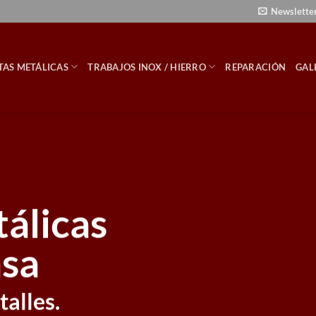
Newslette
TAS METÁLICAS
TRABAJOS INOX / HIERRO
REPARACIÓN
GAL
álicas
asa
alles.