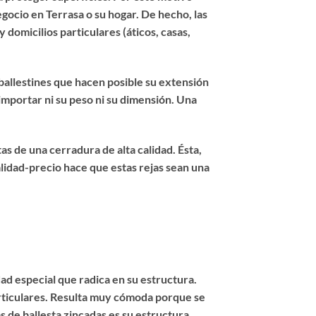
gocio en Terrasa o su hogar. De hecho, las
domicilios particulares (áticos, casas,
ballestines que hacen posible su extensión
 importar ni su peso ni su dimensión. Una
as de una cerradura de alta calidad. Ésta,
lidad-precio hace que estas rejas sean una
ad especial que radica en su estructura.
articulares. Resulta muy cómoda porque se
as de ballesta zincadas es su estructura.