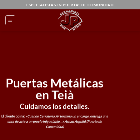
Saltar
ESPECIALISTAS EN PUERTAS DE COMUNIDAD
al
contenido
Puertas Metálicas
en Teià
Cuidamos los detalles.
El cliente opina:
«Cuando Cerrajería JP termina un encargo, entrega una
obra de arte a un precio inigualable…»
Arnau Argulló (Puerta de
Comunidad)