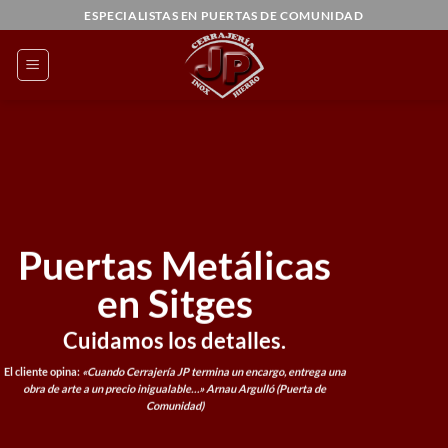
Saltar
ESPECIALISTAS EN PUERTAS DE COMUNIDAD
al
contenido
Puertas Metálicas
en Sitges
Cuidamos los detalles.
El cliente opina:
«Cuando Cerrajería JP termina un encargo, entrega una
obra de arte a un precio inigualable…»
Arnau Argulló (Puerta de
Comunidad)