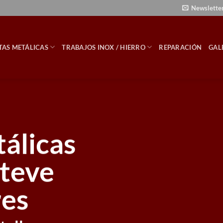
Newslette
TAS METÁLICAS
TRABAJOS INOX / HIERRO
REPARACIÓN
GAL
álicas
steve
res