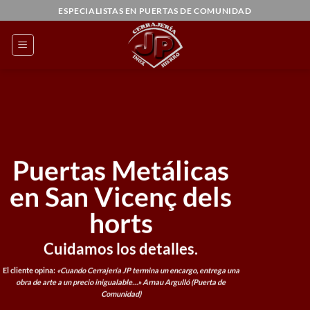
Saltar
ESPECIALISTAS EN PUERTAS DE COMUNIDAD
al
contenido
Puertas Metálicas
en San Vicenç dels
horts
Cuidamos los detalles.
El cliente opina:
«Cuando Cerrajería JP termina un encargo, entrega una
obra de arte a un precio inigualable…»
Arnau Argulló (Puerta de
Comunidad)