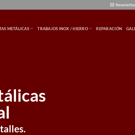
Newslette
TAS METÁLICAS
TRABAJOS INOX / HIERRO
REPARACIÓN
GAL
álicas
al
alles.