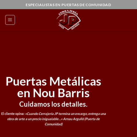
Saltar
ESPECIALISTAS EN PUERTAS DE COMUNIDAD
al
contenido
Puertas Metálicas
en Nou Barris
Cuidamos los detalles.
El cliente opina:
«Cuando Cerrajería JP termina un encargo, entrega una
obra de arte a un precio inigualable…»
Arnau Argulló (Puerta de
Comunidad)