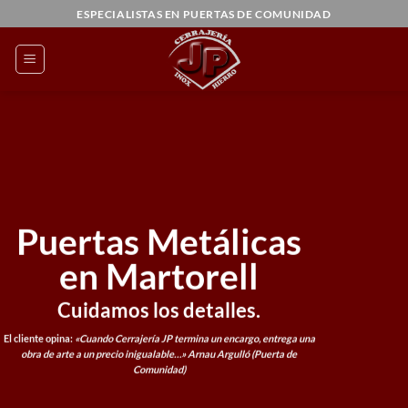
Saltar
ESPECIALISTAS EN PUERTAS DE COMUNIDAD
al
contenido
Puertas Metálicas
en Martorell
Cuidamos los detalles.
El cliente opina:
«Cuando Cerrajería JP termina un encargo, entrega una
obra de arte a un precio inigualable…»
Arnau Argulló (Puerta de
Comunidad)