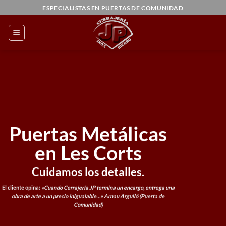
Saltar
ESPECIALISTAS EN PUERTAS DE COMUNIDAD
al
contenido
Puertas Metálicas
en Les Corts
Cuidamos los detalles.
El cliente opina:
«Cuando Cerrajería JP termina un encargo, entrega una
obra de arte a un precio inigualable…»
Arnau Argulló (Puerta de
Comunidad)