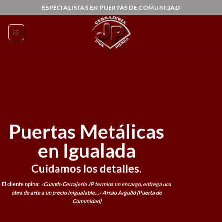
Saltar
ESPECIALISTAS EN PUERTAS DE COMUNIDAD
al
contenido
Puertas Metálicas
en Igualada
Cuidamos los detalles.
El cliente opina:
«Cuando Cerrajería JP termina un encargo, entrega una
obra de arte a un precio inigualable…»
Arnau Argulló (Puerta de
Comunidad)