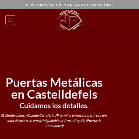
Saltar
ESPECIALISTAS EN PUERTAS DE COMUNIDAD
al
contenido
Puertas Metálicas
en Castelldefels
Cuidamos los detalles.
El cliente opina:
«Cuando Cerrajería JP termina un encargo, entrega una
obra de arte a un precio inigualable…»
Arnau Argulló (Puerta de
Comunidad)