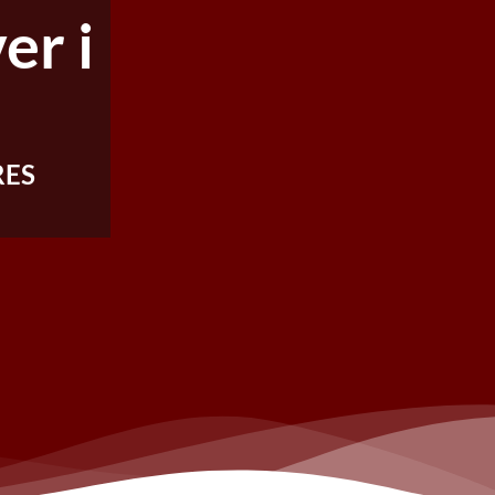
r i
RES