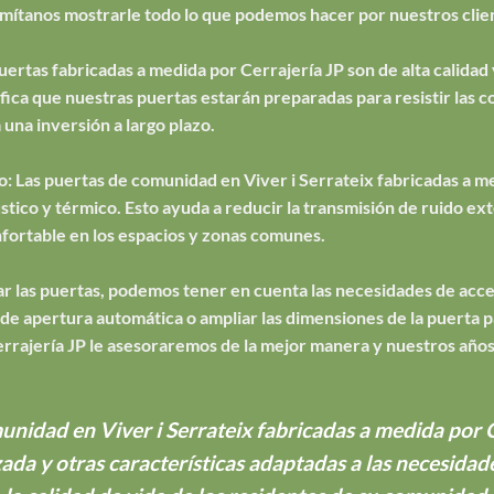
ermítanos mostrarle todo lo que podemos hacer por nuestros clien
puertas fabricadas a medida por Cerrajería JP son de alta calidad 
ifica que nuestras puertas estarán preparadas para resistir las c
a una inversión a largo plazo.
o: Las puertas de comunidad en Viver i Serrateix fabricadas a me
stico y térmico. Esto ayuda a reducir la transmisión de ruido ext
fortable en los espacios y zonas comunes.
izar las puertas, podemos tener en cuenta las necesidades de acc
 apertura automática o ampliar las dimensiones de la puerta par
errajería JP le asesoraremos de la mejor manera y nuestros años
unidad en Viver i Serrateix fabricadas a medida por C
zada y otras características adaptadas a las necesida