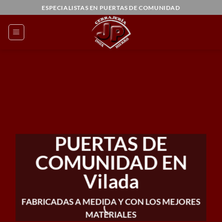
Saltar
ESPECIALISTAS EN PUERTAS DE COMUNIDAD
al
contenido
PUERTAS DE
COMUNIDAD EN
Vilada
FABRICADAS A MEDIDA Y CON LOS MEJORES
MATERIALES