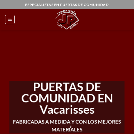
Saltar
ESPECIALISTAS EN PUERTAS DE COMUNIDAD
al
contenido
PUERTAS DE
COMUNIDAD EN
Vacarisses
FABRICADAS A MEDIDA Y CON LOS MEJORES
MATERIALES