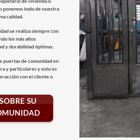
opietario de vivienda o
lo ponemos todo de nuestra
ma calidad.
idad se realiza siempre con
ndo los más altos
d y durabilidad óptimas.
e puertas de comunidad en
a y particulares y esto es
eracción con el cliente o
SOBRE SU
COMUNIDAD