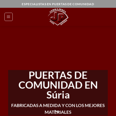
Saltar
ESPECIALISTAS EN PUERTAS DE COMUNIDAD
al
contenido
PUERTAS DE
COMUNIDAD EN
Súria
FABRICADAS A MEDIDA Y CON LOS MEJORES
MATERIALES