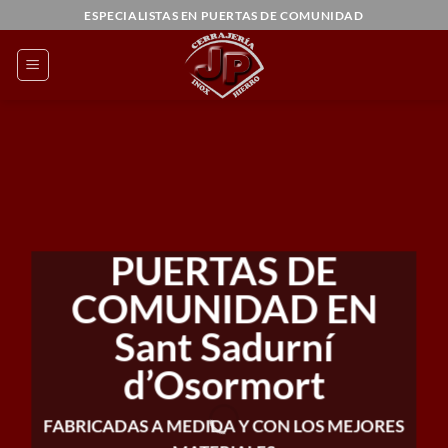
Saltar
ESPECIALISTAS EN PUERTAS DE COMUNIDAD
al
contenido
PUERTAS DE
COMUNIDAD EN
Sant Sadurní
d’Osormort
FABRICADAS A MEDIDA Y CON LOS MEJORES