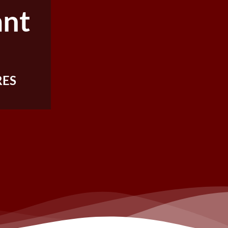
nt
RES