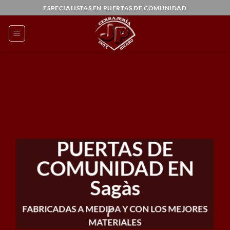
Saltar
ESPECIALISTAS EN PUERTAS DE COMUNIDAD
al
contenido
PUERTAS DE
COMUNIDAD EN
Sagàs
FABRICADAS A MEDIDA Y CON LOS MEJORES
MATERIALES