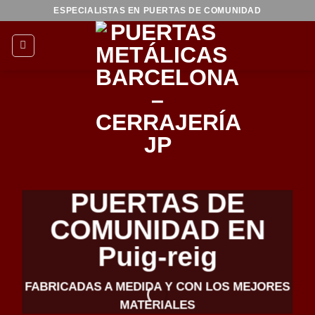
Saltar
ESPECIALISTAS EN PUERTAS DE COMUNIDAD
al
contenido
PUERTAS DE
COMUNIDAD EN
Puig-reig
FABRICADAS A MEDIDA Y CON LOS MEJORES
MATERIALES