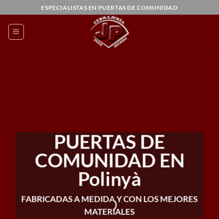
Saltar
ESPECIALISTAS EN PUERTAS DE COMUNIDAD
al
contenido
PUERTAS DE
COMUNIDAD EN
Polinyà
FABRICADAS A MEDIDA Y CON LOS MEJORES
MATERIALES