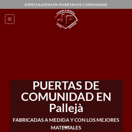
Saltar
ESPECIALISTAS EN PUERTAS DE COMUNIDAD
al
contenido
PUERTAS DE
COMUNIDAD EN
Pallejà
FABRICADAS A MEDIDA Y CON LOS MEJORES
MATERIALES