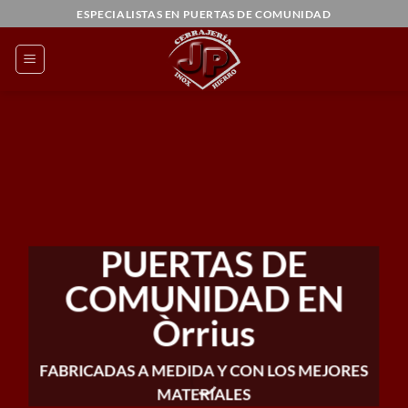
Saltar
ESPECIALISTAS EN PUERTAS DE COMUNIDAD
al
contenido
PUERTAS DE
COMUNIDAD EN
Òrrius
FABRICADAS A MEDIDA Y CON LOS MEJORES
MATERIALES