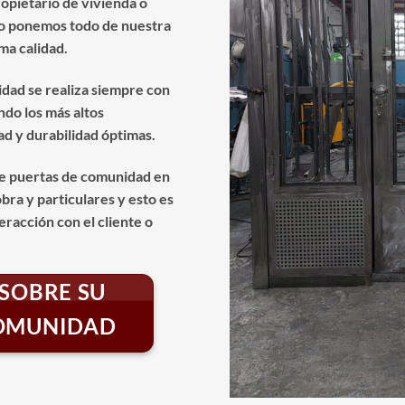
opietario de vivienda o
lo ponemos todo de nuestra
ma calidad.
idad se realiza siempre con
ndo los más altos
d y durabilidad óptimas.
e puertas de comunidad en
ra y particulares y esto es
eracción con el cliente o
SOBRE SU
COMUNIDAD