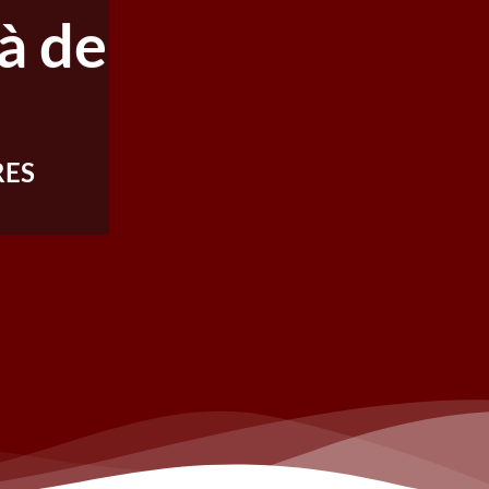
à de
RES