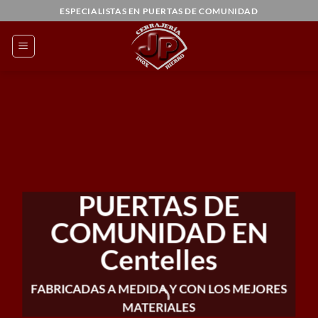
Saltar
ESPECIALISTAS EN PUERTAS DE COMUNIDAD
al
contenido
PUERTAS DE
COMUNIDAD EN
Centelles
FABRICADAS A MEDIDA Y CON LOS MEJORES
MATERIALES