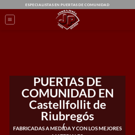
Saltar
ESPECIALISTAS EN PUERTAS DE COMUNIDAD
al
contenido
PUERTAS DE
COMUNIDAD EN
Castellfollit de
Riubregós
FABRICADAS A MEDIDA Y CON LOS MEJORES