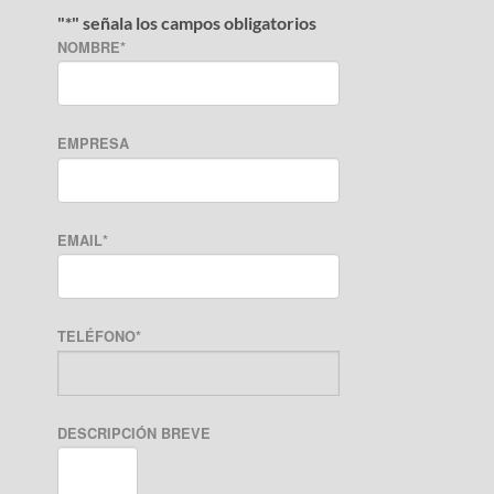
"
*
" señala los campos obligatorios
NOMBRE
*
EMPRESA
EMAIL
*
TELÉFONO
*
DESCRIPCIÓN BREVE