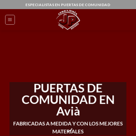
Saltar
ESPECIALISTAS EN PUERTAS DE COMUNIDAD
al
contenido
PUERTAS DE
COMUNIDAD EN
Avià
FABRICADAS A MEDIDA Y CON LOS MEJORES
MATERIALES