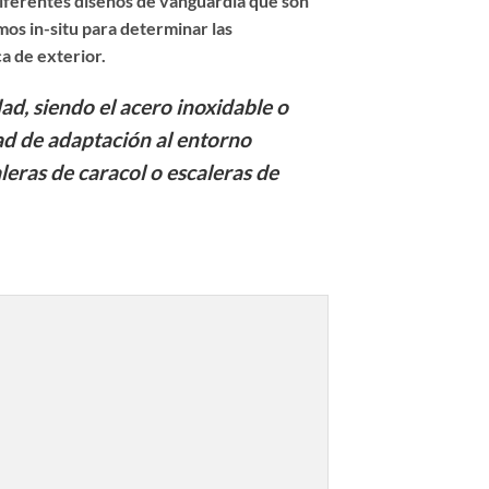
iferentes diseños de vanguardia que son
os in-situ para determinar las
a de exterior.
dad, siendo el acero inoxidable o
idad de adaptación al entorno
aleras de caracol o escaleras de