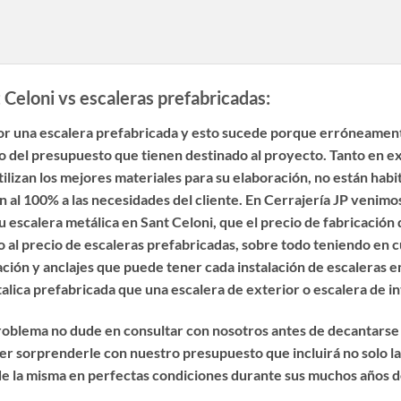
 Celoni vs escaleras prefabricadas:
or una escalera prefabricada y esto sucede porque erróneament
 del presupuesto que tienen destinado al proyecto. Tanto en ex
tilizan los mejores materiales para su elaboración, no están hab
den al 100% a las necesidades del cliente. En Cerrajería JP veni
u escalera metálica en Sant Celoni
, que el precio de fabricació
al precio de escaleras prefabricadas, sobre todo teniendo en cue
ación y anclajes que puede tener cada instalación de escaleras en
talica prefabricada que una
escalera de exterior o escalera de i
 problema no dude en consultar con nosotros antes de decantarse
r sorprenderle con nuestro presupuesto que incluirá no solo la 
de la misma en perfectas condiciones durante sus muchos años de