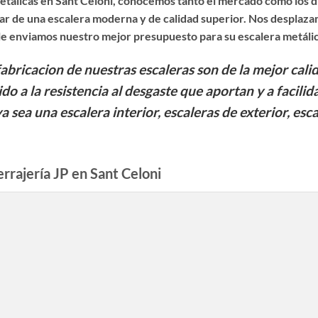
etálicas en Sant Celoni
, conocemos tanto el mercado como los d
r de una escalera moderna y de calidad superior. Nos desplazam
 le enviamos nuestro mejor presupuesto para su escalera metálic
fabricacion de nuestras escaleras son de la mejor cali
ido a la resistencia al desgaste que aportan y a facil
ya sea una escalera interior, escaleras de exterior, esc
rrajería JP en Sant Celoni