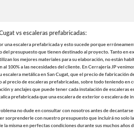
Cugat vs escaleras prefabricadas:
or una escalera prefabricada y esto sucede porque erróneament
 del presupuesto que tienen destinado al proyecto. Tanto en ex
tilizan los mejores materiales para su elaboración, no están hab
den al 100% a las necesidades del cliente. En Cerrajería JP veni
su escalera metálica en San Cugat
, que el precio de fabricación 
al precio de escaleras prefabricadas, sobre todo teniendo en cue
ación y anclajes que puede tener cada instalación de escaleras en
talica prefabricada que una
escalera de exterior o escalera de i
 problema no dude en consultar con nosotros antes de decantarse
r sorprenderle con nuestro presupuesto que incluirá no solo la 
de la misma en perfectas condiciones durante sus muchos años de