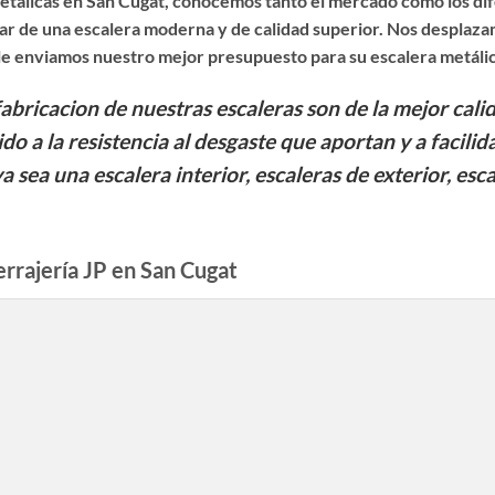
etálicas en San Cugat
, conocemos tanto el mercado como los di
r de una escalera moderna y de calidad superior. Nos desplazam
 le enviamos nuestro mejor presupuesto para su escalera metálic
fabricacion de nuestras escaleras son de la mejor cali
ido a la resistencia al desgaste que aportan y a facil
ya sea una escalera interior, escaleras de exterior, esc
errajería JP en San Cugat