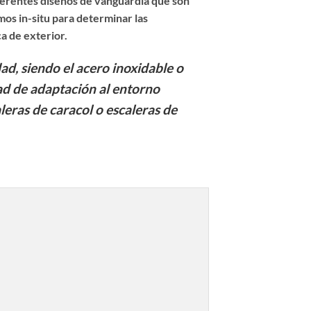
ferentes diseños de vanguardia que son
os in-situ para determinar las
a de exterior.
dad, siendo el acero inoxidable o
idad de adaptación al entorno
aleras de caracol o escaleras de