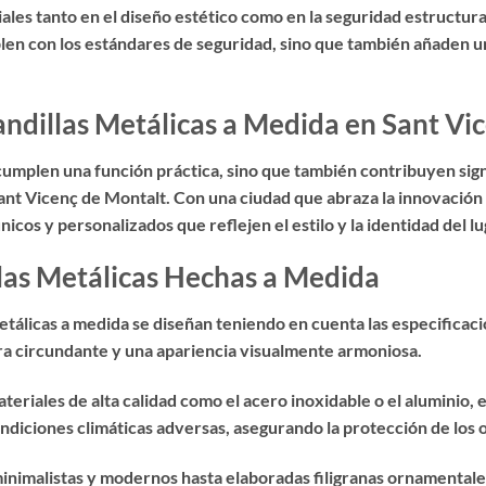
es tanto en el diseño estético como en la seguridad estructural
plen con los estándares de seguridad, sino que también añaden un
andillas Metálicas a Medida en Sant Vi
 cumplen una función práctica, sino que también contribuyen sign
nt Vicenç de Montalt. Con una ciudad que abraza la innovación y
cos y personalizados que reflejen el estilo y la identidad del lu
llas Metálicas Hechas a Medida
etálicas a medida se diseñan teniendo en cuenta las especificaci
ura circundante y una apariencia visualmente armoniosa.
eriales de alta calidad como el acero inoxidable o el aluminio, 
ndiciones climáticas adversas, asegurando la protección de los o
nimalistas y modernos hasta elaboradas filigranas ornamentales,