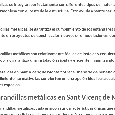
álicas se integran perfectamente con diferentes tipos de materi
rmoniosa con el resto de la estructura. Esto ayuda a mantener la
llas metálicas, se garantiza el cumplimiento de los estándares d
nte en proyectos de construcción nuevos o remodelaciones, don
ndillas metálicas son relativamente fáciles de instalar y requie
obra y garantiza una instalación rápida y eficiente, minimizando
metálicas en Sant Vicenç de Montalt ofrece una serie de benefic
plimiento normativo las convierten en una opción ideal para cu
os espacios.
barandillas metálicas en Sant Vicenç de
arandillas metálicas, cada una con sus características únicas qu
ecemos una lista de algunos de los tipos más comunes de barandil