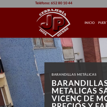
Saltar
Teléfono: 652 80 10 44
al
contenido
INICIO
PUER
BARANDILLAS METÁLICAS
BARANDILLA
METALICAS S
VICENÇ DE M
PRECIOS Y F