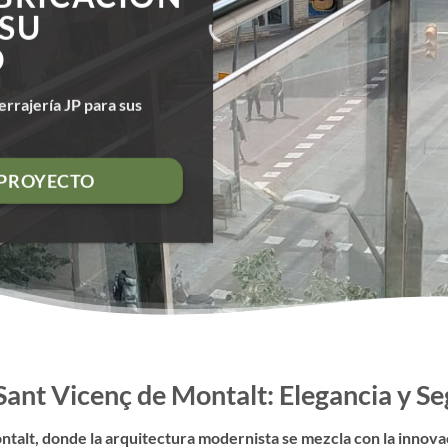
 SU
O
errajería JP para sus
 PROYECTO
 Sant Vicenç de Montalt: Elegancia y 
ntalt, donde la arquitectura modernista se mezcla con la innov