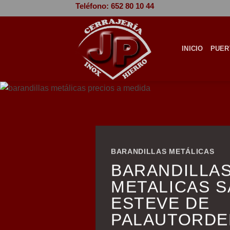
Saltar
Teléfono: 652 80 10 44
al
contenido
INICIO
PUER
BARANDILLAS METÁLICAS
BARANDILLA
METALICAS S
ESTEVE DE
PALAUTORDE