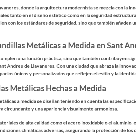
lavaneres, donde la arquitectura modernista se mezcla con la in
es tanto en el diseño estético como en la seguridad estructural
plen con los estándares de seguridad, sino que también añaden un
andillas Metálicas a Medida en Sant A
 cumplen una función práctica, sino que también contribuyen sign
nt Andreu de Llavaneres. Con una ciudad que abraza la innovació
cios únicos y personalizados que reflejen el estilo y la identida
llas Metálicas Hechas a Medida
etálicas a medida se diseñan teniendo en cuenta las especificaci
ura circundante y una apariencia visualmente armoniosa.
eriales de alta calidad como el acero inoxidable o el aluminio, 
ndiciones climáticas adversas, asegurando la protección de los o