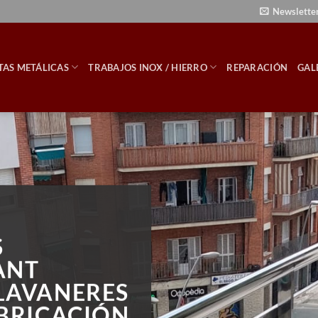
Newslette
TAS METÁLICAS
TRABAJOS INOX / HIERRO
REPARACIÓN
GAL
S
ANT
LAVANERES
ABRICACIÓN