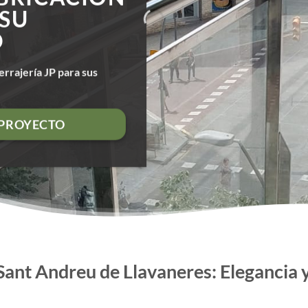
 SU
O
errajería JP para sus
 PROYECTO
 Sant Andreu de Llavaneres: Elegancia 