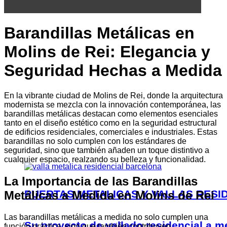
Barandillas Metálicas en
Molins de Rei: Elegancia y
Seguridad Hechas a Medida
En la vibrante ciudad de Molins de Rei, donde la arquitectura
modernista se mezcla con la innovación contemporánea, las
barandillas metálicas destacan como elementos esenciales
tanto en el diseño estético como en la seguridad estructural
de edificios residenciales, comerciales e industriales. Estas
barandillas no solo cumplen con los estándares de
seguridad, sino que también añaden un toque distintivo a
cualquier espacio, realzando su belleza y funcionalidad.
La Importancia de las Barandillas
PUERTAS METALICAS Y VALLAS RESI
Metálicas a Medida en Molins de Rei
Las barandillas metálicas a medida no solo cumplen una
Su proyecto de vallado residencial a m
función práctica, sino que también contribuyen