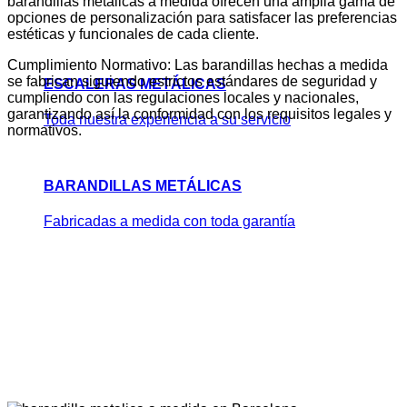
barandillas metálicas a medida ofrecen una amplia gama de
opciones de personalización para satisfacer las preferencias
estéticas y funcionales de cada cliente.
Cumplimiento Normativo: Las barandillas hechas a medida
se fabrican siguiendo estrictos estándares de seguridad y
ESCALERAS METÁLICAS
cumpliendo con las regulaciones locales y nacionales,
garantizando así la conformidad con los requisitos legales y
Toda nuestra experiencia a su servicio
normativos.
BARANDILLAS METÁLICAS
Fabricadas a medida con toda garantía