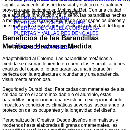
significativamente al aspecto visual y estético de cualquier
proyecto arquitectónico en Molins de Rei. Con una ciudad
también somos especialistas en:
que abraza la innovación y el diseño, las barandillas hechas
PUERTAS DE BALLESTA
a medida ofrecen la oportunidad de crear espacios únicos y
PUERTAS DE CANCELA BATIENTE
personalizados que reflejen el estilo y la identidad del lugar.
PUERTAS DE CANCELA CORREDERA
PUERTAS Y VALLAS RESIDENCIALES
Beneficios de las Barandillas
Metálicas Hechas a Medida
TRABAJOS INOX / HIERRO
Adaptabilidad al Entorno: Las barandillas metálicas a
medida se diseñan teniendo en cuenta las especificaciones
exactas del espacio, lo que garantiza una integración
perfecta con la arquitectura circundante y una apariencia
visualmente armoniosa.
Seguridad y Durabilidad: Fabricadas con materiales de alta
calidad como el acero inoxidable o el aluminio, estas
barandillas proporcionan una resistencia excepcional ante
impactos y condiciones climáticas adversas, asegurando la
protección de los ocupantes y la longevidad del diseño.
Personalización Creativa: Desde diseños minimalistas y
modernos hasta elaboradas filigranas ornamentales, las