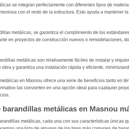
licas se integran perfectamente con diferentes tipos de materi
oniosa con el resto de la estructura. Esto ayuda a mantener la 
illas metálicas, se garantiza el cumplimiento de los estándares
ante en proyectos de construcción nuevos o remodelaciones, do
andillas metálicas son relativamente fáciles de instalar y requi
obra y garantiza una instalación rápida y eficiente, minimizando
 metálicas en Masnou ofrece una serie de beneficios tanto en 
ormativo las convierten en una opción ideal para cualquier proye
cios.
e barandillas metálicas en Masnou m
barandillas metálicas, cada una con sus características únicas 
frecemos una lista de algunos de los tipos más comunes de baran