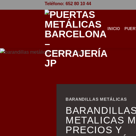
Saltar
Teléfono: 652 80 10 44
al
contenido
INICIO
PUER
BARANDILLAS METÁLICAS
BARANDILLA
METALICAS 
PRECIOS Y