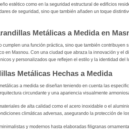
ño estético como en la seguridad estructural de edificios resid
dares de seguridad, sino que también añaden un toque distintiv
arandillas Metálicas a Medida en Ma
 cumplen una función práctica, sino que también contribuyen si
nico en Masnou. Con una ciudad que abraza la innovación y el d
icos y personalizados que reflejen el estilo y la identidad del l
dillas Metálicas Hechas a Medida
 metálicas a medida se diseñan teniendo en cuenta las especifi
arquitectura circundante y una apariencia visualmente armonios
ateriales de alta calidad como el acero inoxidable o el alumini
ondiciones climáticas adversas, asegurando la protección de lo
inimalistas y modernos hasta elaboradas filigranas ornamental