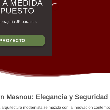
 A MEDIDA
UPUESTO
Cerrajería JP para sus
 PROYECTO
 en Masnou: Elegancia y Segurida
 arquitectura modernista se mezcla con la innovación contempo