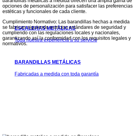
barandillas metálicas a medida ofrecen una amplia gama de
opciones de personalización para satisfacer las preferencias
estéticas y funcionales de cada cliente.
Cumplimiento Normativo: Las barandillas hechas a medida
se fabrican siguiendo estrictos estándares de seguridad y
ESCALERAS METÁLICAS
cumpliendo con las regulaciones locales y nacionales,
garantizando así la conformidad con los requisitos legales y
Toda nuestra experiencia a su servicio
normativos.
BARANDILLAS METÁLICAS
Fabricadas a medida con toda garantía