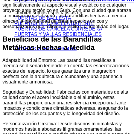
significativamente al aspecto visual y estético de cualquier
proyecto arquitectónico en Gurb. Con una ciudad que abraza
también somos especialistas en:
la innovación y el diseño, las barandillas hechas a medida
PUERTAS DE BALLESTA
ofrecen la oportunidad de crear espacios únicos y
PUERTAS DE CANCELA BATIENTE
personalizados que reflejen el estilo y la identidad del lugar.
PUERTAS DE CANCELA CORREDERA
PUERTAS Y VALLAS RESIDENCIALES
Beneficios de las Barandillas
Metálicas Hechas a Medida
TRABAJOS INOX / HIERRO
Adaptabilidad al Entorno: Las barandillas metálicas a
medida se diseñan teniendo en cuenta las especificaciones
exactas del espacio, lo que garantiza una integración
perfecta con la arquitectura circundante y una apariencia
visualmente armoniosa.
Seguridad y Durabilidad: Fabricadas con materiales de alta
calidad como el acero inoxidable o el aluminio, estas
barandillas proporcionan una resistencia excepcional ante
impactos y condiciones climáticas adversas, asegurando la
protección de los ocupantes y la longevidad del diseño.
Personalización Creativa: Desde diseños minimalistas y
modernos hasta elaboradas filigranas ornamentales, las