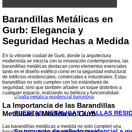
Barandillas Metálicas en
Gurb: Elegancia y
Seguridad Hechas a Medida
En la vibrante ciudad de Gurb, donde la arquitectura
modernista se mezcla con la innovación contemporánea, las
barandillas metálicas destacan como elementos esenciales
tanto en el diseño estético como en la seguridad estructural
de edificios residenciales, comerciales e industriales. Estas
barandillas no solo cumplen con los estándares de
seguridad, sino que también añaden un toque distintivo a
cualquier espacio, realzando su belleza y funcionalidad.
La Importancia de las Barandillas
PUERTAS METALICAS Y VALLAS RESI
Metálicas a Medida en Gurb
Las barandillas metálicas a medida no solo cumplen una
Su proyecto de vallado residencial a m
función práctica, sino que también contribuyen