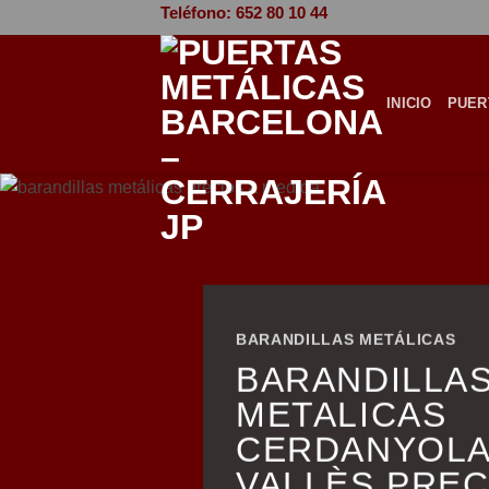
Saltar
Teléfono: 652 80 10 44
al
contenido
INICIO
PUER
BARANDILLAS METÁLICAS
BARANDILLA
METALICAS
CERDANYOLA
VALLÈS PREC