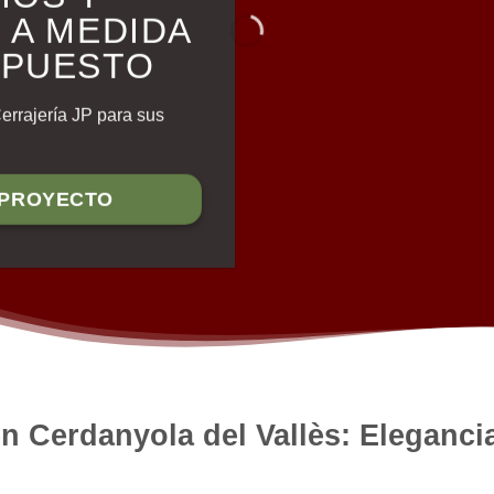
 A MEDIDA
UPUESTO
Cerrajería JP para sus
 PROYECTO
en Cerdanyola del Vallès: Eleganc