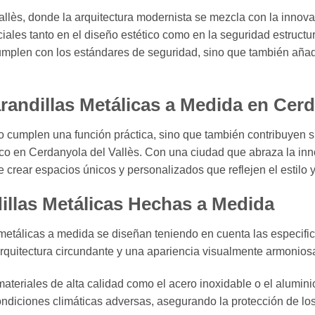
allès, donde la arquitectura modernista se mezcla con la innov
les tanto en el diseño estético como en la seguridad estructura
cumplen con los estándares de seguridad, sino que también añad
randillas Metálicas a Medida en Cerd
 cumplen una función práctica, sino que también contribuyen si
ico en Cerdanyola del Vallès. Con una ciudad que abraza la inno
crear espacios únicos y personalizados que reflejen el estilo y 
dillas Metálicas Hechas a Medida
 metálicas a medida se diseñan teniendo en cuenta las especifi
arquitectura circundante y una apariencia visualmente armonios
ateriales de alta calidad como el acero inoxidable o el alumini
ondiciones climáticas adversas, asegurando la protección de lo