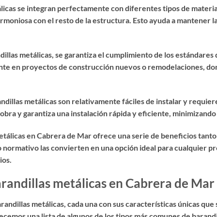
álicas se integran perfectamente con diferentes tipos de materi
rmoniosa con el resto de la estructura. Esto ayuda a mantener la
llas metálicas, se garantiza el cumplimiento de los estándares d
nte en proyectos de construcción nuevos o remodelaciones, don
ndillas metálicas son relativamente fáciles de instalar y requie
obra y garantiza una instalación rápida y eficiente, minimizando
metálicas en Cabrera de Mar ofrece una serie de beneficios tant
o normativo las convierten en una opción ideal para cualquier p
ios.
barandillas metálicas en Cabrera de Mar
arandillas metálicas, cada una con sus características únicas qu
recemos una lista de algunos de los tipos más comunes de barandi