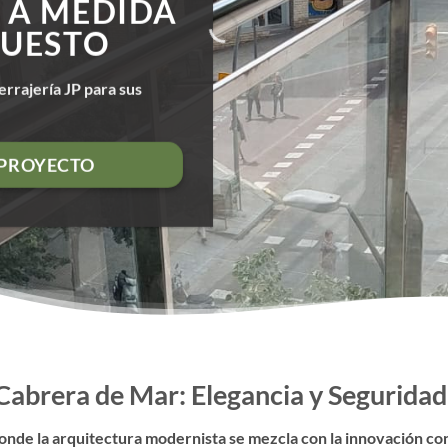
 A MEDIDA
PUESTO
errajería JP para sus
 PROYECTO
 Cabrera de Mar: Elegancia y Segurida
onde la arquitectura modernista se mezcla con la innovación co