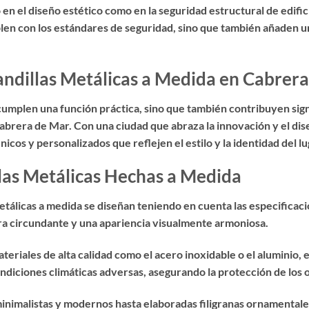
n el diseño estético como en la seguridad estructural de edific
plen con los estándares de seguridad, sino que también añaden un
andillas Metálicas a Medida en Cabrer
 cumplen una función práctica, sino que también contribuyen sign
brera de Mar. Con una ciudad que abraza la innovación y el dise
cos y personalizados que reflejen el estilo y la identidad del lu
llas Metálicas Hechas a Medida
etálicas a medida se diseñan teniendo en cuenta las especificaci
ura circundante y una apariencia visualmente armoniosa.
eriales de alta calidad como el acero inoxidable o el aluminio, 
ndiciones climáticas adversas, asegurando la protección de los o
nimalistas y modernos hasta elaboradas filigranas ornamentales,